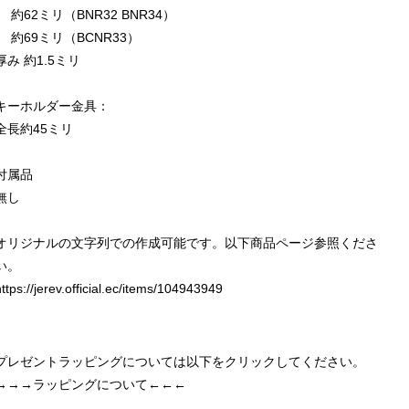
約62ミリ（BNR32 BNR34）
約69ミリ（BCNR33）
厚み 約1.5ミリ
キーホルダー金具：
全長約45ミリ
付属品
無し
オリジナルの文字列での作成可能です。以下商品ページ参照くださ
い。
https://jerev.official.ec/items/104943949
プレゼントラッピングについては以下をクリックしてください。
→→→ラッピングについて←←←