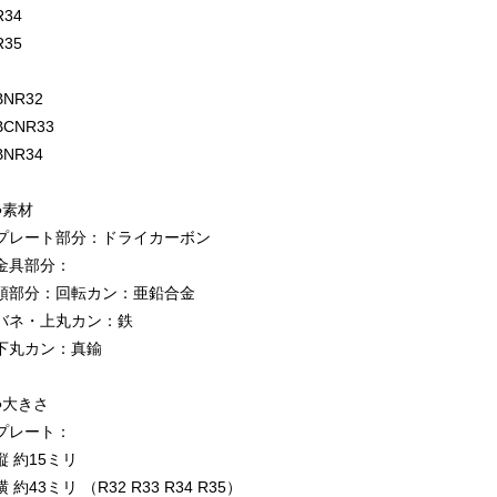
R34
R35
BNR32
BCNR33
BNR34
●素材
プレート部分：ドライカーボン
金具部分：
頭部分：回転カン：亜鉛合金
バネ・上丸カン：鉄
下丸カン：真鍮
●大きさ
プレート：
縦 約15ミリ
横 約43ミリ （R32 R33 R34 R35）