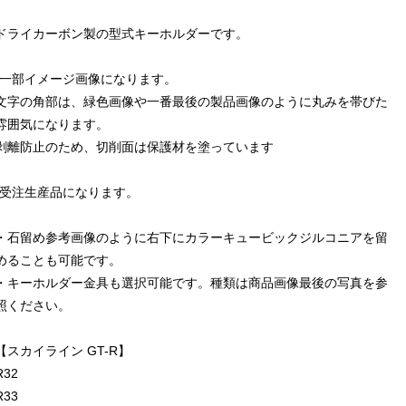
ドライカーボン製の型式キーホルダーです。
*一部イメージ画像になります。
文字の角部は、緑色画像や一番最後の製品画像のように丸みを帯びた
雰囲気になります。
剥離防止のため、切削面は保護材を塗っています
*受注生産品になります。
・石留め参考画像のように右下にカラーキュービックジルコニアを留
めることも可能です。
・キーホルダー金具も選択可能です。種類は商品画像最後の写真を参
照ください。
【スカイライン GT-R】
R32
R33