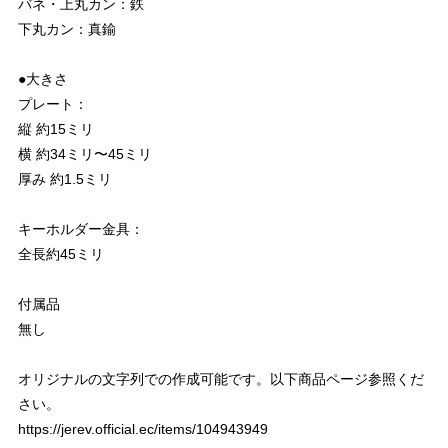
バネ・上丸カン：鉄
下丸カン：真鍮
●大きさ
プレート：
縦 約15ミリ
横 約34ミリ〜45ミリ
厚み 約1.5ミリ
キーホルダー金具：
全長約45ミリ
付属品
無し
オリジナルの文字列での作成可能です。以下商品ページ参照くだ
さい。
https://jerev.official.ec/items/104943949