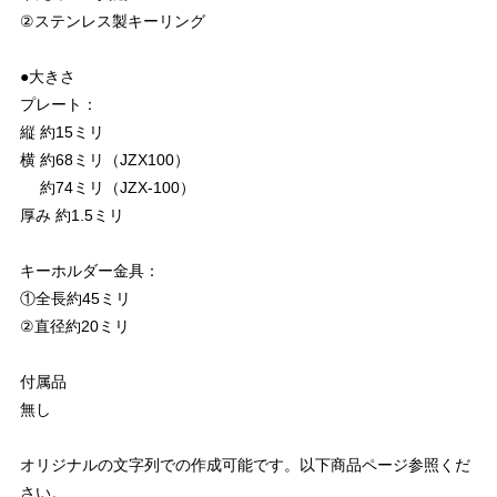
②ステンレス製キーリング
●大きさ
プレート：
縦 約15ミリ
横 約68ミリ（JZX100）
約74ミリ（JZX-100）
厚み 約1.5ミリ
キーホルダー金具：
①全長約45ミリ
②直径約20ミリ
付属品
無し
オリジナルの文字列での作成可能です。以下商品ページ参照くだ
さい。