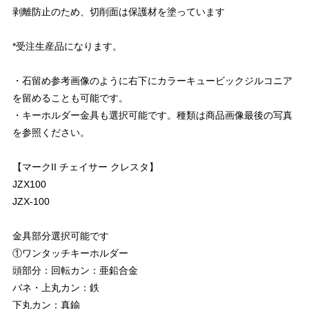
剥離防止のため、切削面は保護材を塗っています
*受注生産品になります。
・石留め参考画像のように右下にカラーキュービックジルコニア
を留めることも可能です。
・キーホルダー金具も選択可能です。種類は商品画像最後の写真
を参照ください。
【マークII チェイサー クレスタ】
JZX100
JZX-100
金具部分選択可能です
①ワンタッチキーホルダー
頭部分：回転カン：亜鉛合金
バネ・上丸カン：鉄
下丸カン：真鍮