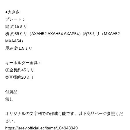
●大きさ
プレート：
縦 約15ミリ
横 約69ミリ（AXAH52 AXAH54 AXAP54）約73ミリ（MXAA52
MXAA54）
厚み 約1.5ミリ
キーホルダー金具：
①全長約45ミリ
②直径約20ミリ
付属品
無し
オリジナルの文字列での作成可能です。以下商品ページ参照くだ
さい。
https://jerev.official.ec/items/104943949