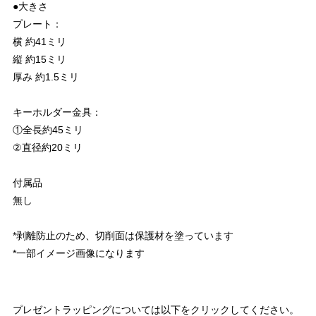
●大きさ
プレート：
横 約41ミリ
縦 約15ミリ
厚み 約1.5ミリ
キーホルダー金具：
①全長約45ミリ
②直径約20ミリ
付属品
無し
*剥離防止のため、切削面は保護材を塗っています
*一部イメージ画像になります
プレゼントラッピングについては以下をクリックしてください。