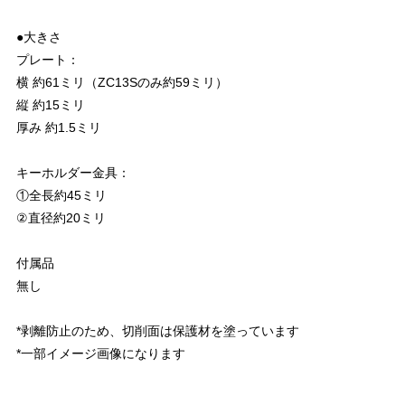
●大きさ
プレート：
横 約61ミリ（ZC13Sのみ約59ミリ）
縦 約15ミリ
厚み 約1.5ミリ
キーホルダー金具：
①全長約45ミリ
②直径約20ミリ
付属品
無し
*剥離防止のため、切削面は保護材を塗っています
*一部イメージ画像になります