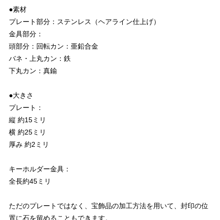
●素材
プレート部分：ステンレス（ヘアライン仕上げ）
金具部分：
頭部分：回転カン：亜鉛合金
バネ・上丸カン：鉄
下丸カン：真鍮
●大きさ
プレート：
縦 約15ミリ
横 約25ミリ
厚み 約2ミリ
キーホルダー金具：
全長約45ミリ
ただのプレートではなく、宝飾品の加工方法を用いて、封印の位
置に石を留めることもできます。