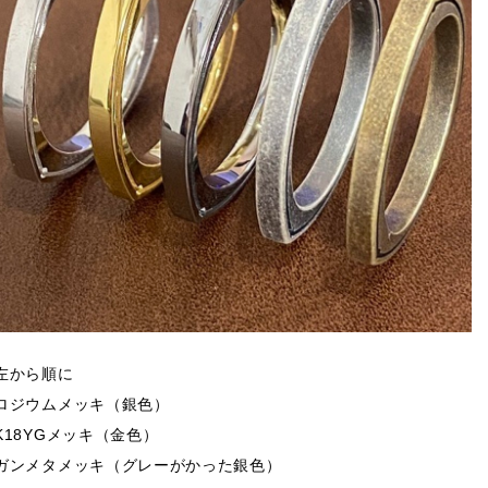
左から順に
ロジウムメッキ（銀色）
K18YGメッキ（金色）
ガンメタメッキ（グレーがかった銀色）