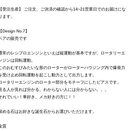
【受注生産】 ご注文、ご決済の確認から14~21営業日でのお届けにな
ります。
【Design No.7】
ペアの販売です
通常のレシプロエンジンといえば縦運動が基本ですが、ロータリーエ
ンジンは回転運動。
このおむすびみたいな形のローターがローターハウジング内で爆発力
を受け止め回転運動を起こし動力として出力します。
ロータリーエンジンのローター部分をモチーフにしたピアスです。
見る人が見れば分かる。わからない人には分からない。。。
それでいい！車好き、メカ好きの方に！！
留める石はお好きな誕生石からお選びいただけます。
金質