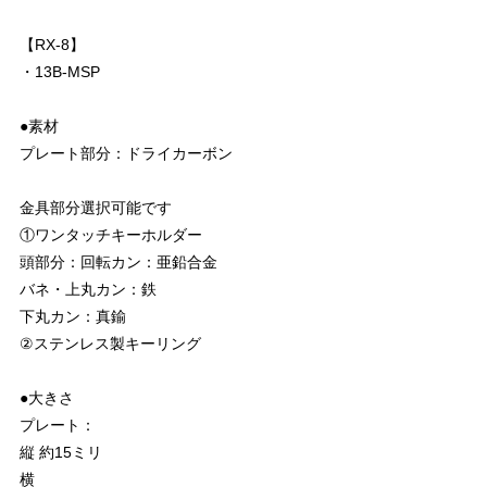
【RX-8】
・13B-MSP
●素材
プレート部分：ドライカーボン
金具部分選択可能です
①ワンタッチキーホルダー
頭部分：回転カン：亜鉛合金
バネ・上丸カン：鉄
下丸カン：真鍮
②ステンレス製キーリング
●大きさ
プレート：
縦 約15ミリ
横