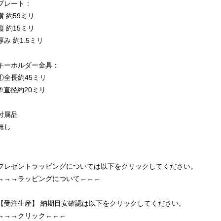
プレート：
横 約59ミリ
縦 約15ミリ
厚み 約1.5ミリ
キーホルダー金具：
①全長約45ミリ
②直径約20ミリ
付属品
無し
プレゼントラッピングについては以下をクリックしてください。
→→→ラッピングについて←←←
【受注生産】 納期目安確認は以下をクリックしてください。
→→→クリック←←←