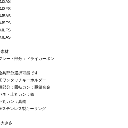
DJ3AS
DJ3FS
DJ5AS
DJ5FS
DJLFS
DJLAS
●素材
プレート部分：ドライカーボン
金具部分選択可能です
①ワンタッチキーホルダー
頭部分：回転カン：亜鉛合金
バネ・上丸カン：鉄
下丸カン：真鍮
②ステンレス製キーリング
●大きさ