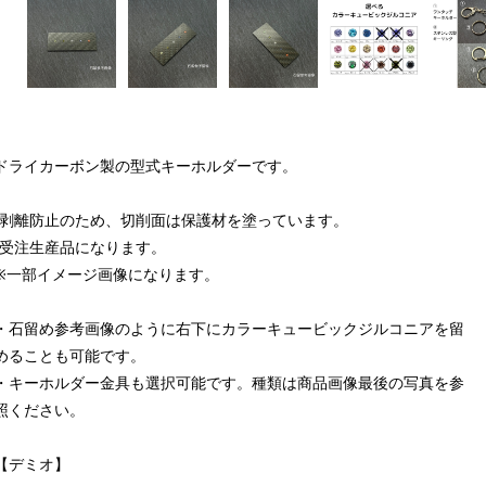
ドライカーボン製の型式キーホルダーです。
*剥離防止のため、切削面は保護材を塗っています。
*受注生産品になります。
※一部イメージ画像になります。
・石留め参考画像のように右下にカラーキュービックジルコニアを留
めることも可能です。
・キーホルダー金具も選択可能です。種類は商品画像最後の写真を参
照ください。
【デミオ】