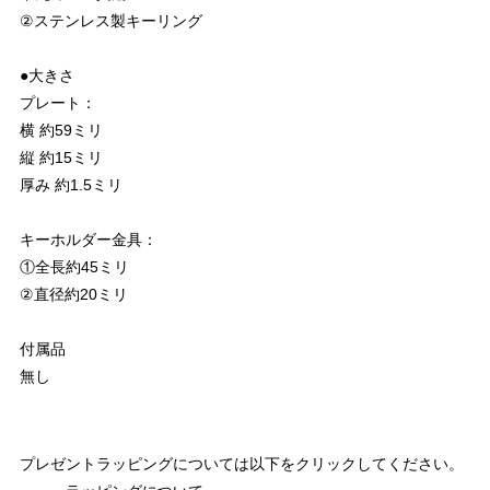
②ステンレス製キーリング
●大きさ
プレート：
横 約59ミリ
縦 約15ミリ
厚み 約1.5ミリ
キーホルダー金具：
①全長約45ミリ
②直径約20ミリ
付属品
無し
プレゼントラッピングについては以下をクリックしてください。