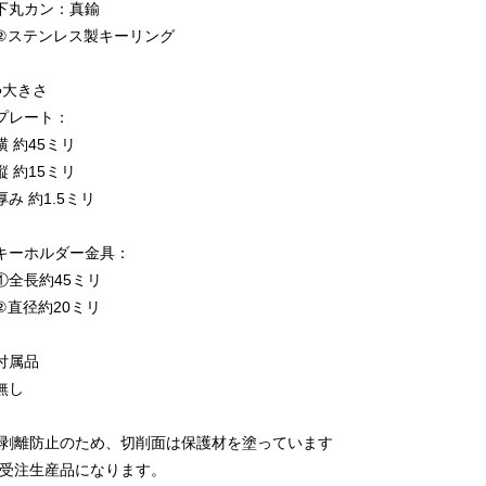
下丸カン：真鍮
②ステンレス製キーリング
●大きさ
プレート：
横 約45ミリ
縦 約15ミリ
厚み 約1.5ミリ
キーホルダー金具：
①全長約45ミリ
②直径約20ミリ
付属品
無し
*剥離防止のため、切削面は保護材を塗っています
*受注生産品になります。