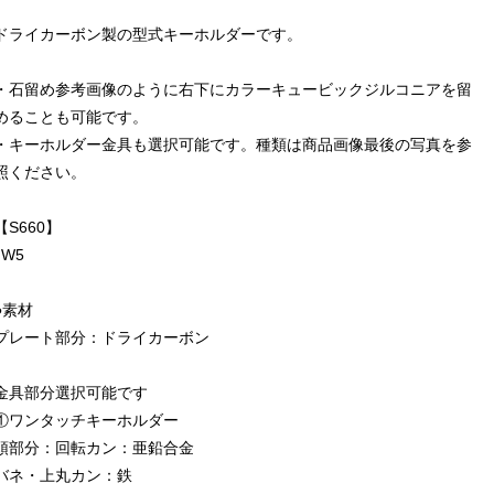
ドライカーボン製の型式キーホルダーです。
・石留め参考画像のように右下にカラーキュービックジルコニアを留
めることも可能です。
・キーホルダー金具も選択可能です。種類は商品画像最後の写真を参
照ください。
【S660】
JW5
●素材
プレート部分：ドライカーボン
金具部分選択可能です
①ワンタッチキーホルダー
頭部分：回転カン：亜鉛合金
バネ・上丸カン：鉄